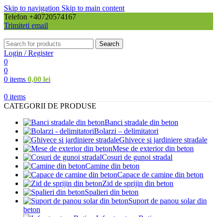
Skip to navigation
Skip to main content
Telefon +40720574167
Trimiteti email
Search
Login / Register
0
0
0
items
0,00
lei
0
items
CATEGORII DE PRODUSE
Banci stradale din beton
Bolarzi – delimitatori
Ghivece si jardiniere stradale
Mese de exterior din beton
Cosuri de gunoi stradal
Camine din beton
Capace de camine din beton
Zid de sprijin din beton
Spalieri din beton
Suport de panou solar din
beton