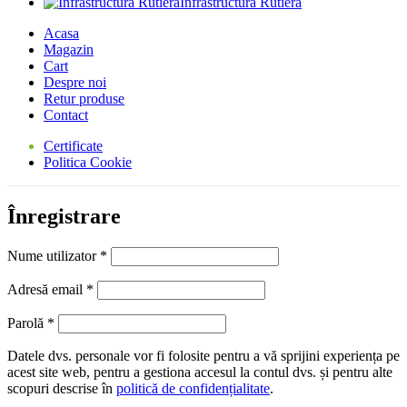
Infrastructura Rutiera
Acasa
Magazin
Cart
Despre noi
Retur produse
Contact
Certificate
Politica Cookie
Înregistrare
Obligatoriu
Nume utilizator
*
Obligatoriu
Adresă email
*
Obligatoriu
Parolă
*
Datele dvs. personale vor fi folosite pentru a vă sprijini experiența pe
acest site web, pentru a gestiona accesul la contul dvs. și pentru alte
scopuri descrise în
politică de confidențialitate
.