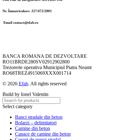
Nr. Înmatriculare: J27/472/2001
Email contact@efab.ro
BANCA ROMANA DE DEZVOLTARE
RO11BRDE280SV02912902800
Trezorerie operativa Municipiul Piatra Neamt
RO68TREZ4915069XXX001714
© 2026
Efab
. All rights reserved
Build by Ionel Valentin
Select category
Banci stradale din beton
Bolarzi – delimitatori
Camine din beton
Capace de camine din beton
Cosuri de gunoi stradal