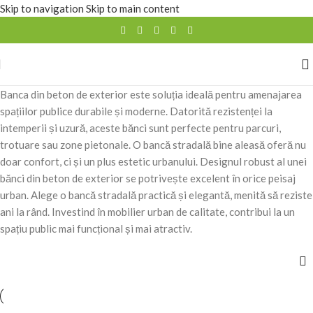
Skip to navigation
Skip to main content
Banca din beton de exterior este soluția ideală pentru amenajarea
spațiilor publice durabile și moderne. Datorită rezistenței la
intemperii și uzură, aceste bănci sunt perfecte pentru parcuri,
trotuare sau zone pietonale. O bancă stradală bine aleasă oferă nu
doar confort, ci și un plus estetic urbanului. Designul robust al unei
bănci din beton de exterior se potrivește excelent în orice peisaj
urban. Alege o bancă stradală practică și elegantă, menită să reziste
ani la rând. Investind în mobilier urban de calitate, contribui la un
spațiu public mai funcțional și mai atractiv.