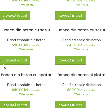
450,00
lei
450,00
lei
/ bucata .
/ bucata .
TVA inclus.
TVA inclus.
ADAUGĂ ÎN COȘ
ADAUGĂ ÎN COȘ
Banca din beton cu sezut
Banca din beton cu sezut
din lemn 160 cm
din lemn 200 cm
Banci stradale din beton
Banci stradale din beton
598,00
lei
645,00
lei
/ bucata .
/ bucata .
TVA inclus.
TVA inclus.
ADAUGĂ ÎN COȘ
ADAUGĂ ÎN COȘ
Banca din beton cu spatar
Banca din beton si piatra
cu aspect de piatra de rau
de rau, sezut din lemn de
Banci stradale din beton
brad – 120x49x35 cm
Banci stradale din beton
640,00
lei
680,00
lei
/ bucata .
/ bucata .
TVA inclus.
TVA inclus.
ADAUGĂ ÎN COȘ
ADAUGĂ ÎN COȘ