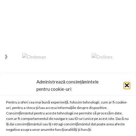
SC ANDBAS SRL
Administrează consimțămintele
Sediu social
Str. Dimitrie Leonida 64 Cod 610179 Piatra Neamt, judetul Neamt
pentru cookie-uri
Cod Unic de Înregistrare: RO14287138
Nr. Înmatriculare: J27/472/2001
Email contact@efab.ro
Pentru a oferi cea mai bună experiență, folosim tehnologii, cum ar fi cookie-
uri, pentru a stoca și/sau accesa informațiile despre dispozitive.
Consimțământul pentru aceste tehnologii ne permite să procesăm date,
cum ar fi comportamentul de navigare sau ID-uri unice pe acest site. Dacă nu
BANCA ROMANA DE DEZVOLTARE
îți dai consimțământul sau îți retragi consimțământul dat poate avea afecte
negative asupra unor anumite funcționalități și funcții.
RO11BRDE280SV02912902800