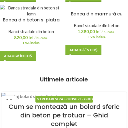
Banca din marmură cu
Banca din beton si piatra
sezut din lemn de stejar –
de rau, sezut din lemn de
Banci stradale din beton
gama premium
stejar – 120x49x35 cm Theo
Banci stradale din beton
1.380,00
lei
/ bucata .
TVA inclus.
820,00
lei
/ bucata .
TVA inclus.
ADAUGĂ ÎN COȘ
ADAUGĂ ÎN COȘ
Ultimele articole
INTREBARI SI RASPUNSURI – GHID
23
Cum se montează un bolard sferic
IUL.
din beton pe trotuar – Ghid
complet