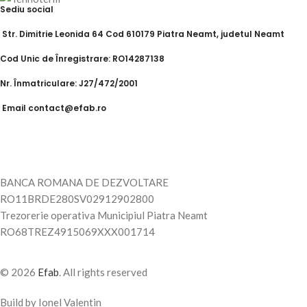
Sediu social
Str. Dimitrie Leonida 64 Cod 610179 Piatra Neamt, judetul Neamt
Cod Unic de Înregistrare: RO14287138
Nr. Înmatriculare: J27/472/2001
Email contact@efab.ro
BANCA ROMANA DE DEZVOLTARE
RO11BRDE280SV02912902800
Trezorerie operativa Municipiul Piatra Neamt
RO68TREZ4915069XXX001714
© 2026
Efab
. All rights reserved
Build by Ionel Valentin