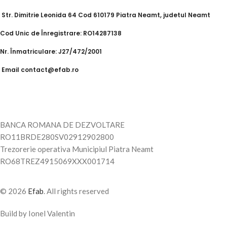
Str. Dimitrie Leonida 64 Cod 610179 Piatra Neamt, judetul Neamt
Cod Unic de Înregistrare: RO14287138
Nr. Înmatriculare: J27/472/2001
Email contact@efab.ro
BANCA ROMANA DE DEZVOLTARE
RO11BRDE280SV02912902800
Trezorerie operativa Municipiul Piatra Neamt
RO68TREZ4915069XXX001714
© 2026
Efab
. All rights reserved
Build by Ionel Valentin