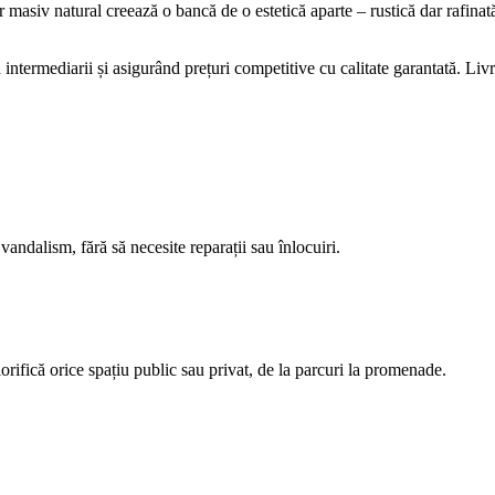
r masiv natural creează o bancă de o estetică aparte – rustică dar rafinat
ermediarii și asigurând prețuri competitive cu calitate garantată. Livrăm
 vandalism, fără să necesite reparații sau înlocuiri.
lorifică orice spațiu public sau privat, de la parcuri la promenade.