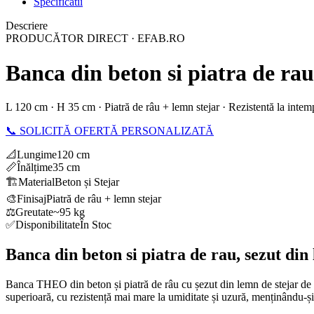
Specificatii
Descriere
PRODUCĂTOR DIRECT · EFAB.RO
Banca din beton si piatra de rau
L 120 cm · H 35 cm · Piatră de râu + lemn stejar · Rezistentă la inte
📞 SOLICITĂ OFERTĂ PERSONALIZATĂ
📐
Lungime
120 cm
📏
Înălțime
35 cm
🏗️
Material
Beton și Stejar
🎨
Finisaj
Piatră de râu + lemn stejar
⚖️
Greutate
~95 kg
✅
Disponibilitate
În Stoc
Banca din beton si piatra de rau, sezut din
Banca THEO din beton și piatră de râu cu șezut din lemn de stejar de 1
superioară, cu rezistență mai mare la umiditate și uzură, menținându-și 