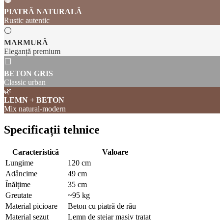
PIATRĂ NATURALĂ
Rustic autentic
⚪
MARMURĂ
Eleganță premium
⬜
BETON GRIS
Classic urban
🌿
LEMN + BETON
Mix natural-modern
Specificații tehnice
Caracteristică
Valoare
Lungime
120 cm
Adâncime
49 cm
Înălțime
35 cm
Greutate
~95 kg
Material picioare
Beton cu piatră de râu
Material șezut
Lemn de stejar masiv tratat