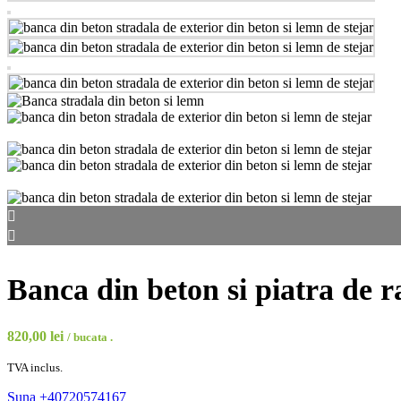
Banca din beton si piatra de 
820,00
lei
/ bucata .
TVA inclus.
Suna +40720574167