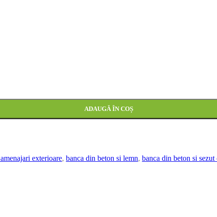
- 120x49x35 cm Theo
ADAUGĂ ÎN COȘ
amenajari exterioare
,
banca din beton si lemn
,
banca din beton si sezut