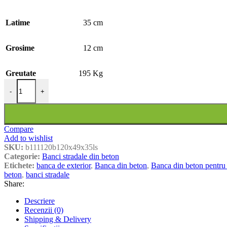
Latime
35 cm
Grosime
12 cm
Greutate
195 Kg
Cantitate Banca din beton si piatra de rau, sezut din lemn de stejar 
-
+
Compare
Add to wishlist
SKU:
b111120b120x49x35ls
Categorie:
Banci stradale din beton
Etichete:
banca de exterior
,
Banca din beton
,
Banca din beton pentru 
beton
,
banci stradale
Share:
Descriere
Recenzii (0)
Shipping & Delivery