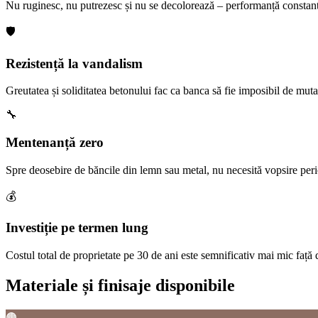
Nu ruginesc, nu putrezesc și nu se decolorează – performanță constantă
🛡️
Rezistență la vandalism
Greutatea și soliditatea betonului fac ca banca să fie imposibil de muta
🔧
Mentenanță zero
Spre deosebire de băncile din lemn sau metal, nu necesită vopsire per
💰
Investiție pe termen lung
Costul total de proprietate pe 30 de ani este semnificativ mai mic față 
Materiale și finisaje disponibile
🟤