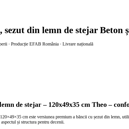
, sezut din lemn de stejar
Beton ș
mperii · Producție EFAB România · Livrare națională
 lemn de stejar – 120x49x35 cm Theo – confor
20×49×35 cm este versiunea premium a băncii cu șezut din lemn, utilizân
aspectul și structura pentru decenii.