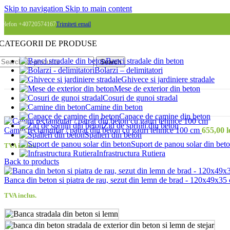
Skip to navigation
Skip to main content
Telefon +40720574167
Trimiteti email
CATEGORII DE PRODUSE
Banci stradale din beton
Search
Bolarzi – delimitatori
Ghivece si jardiniere stradale
Mese de exterior din beton
Cosuri de gunoi stradal
Camine din beton
Capace de camine din beton
Zid de sprijin din beton
Camin rectangular / patrat din beton cu gauri tehnice 100 cm
655,00
l
Spalieri din beton
Suport de panou solar din bet
TVA inclus.
Infrastructura Rutiera
Back to products
Banca din beton si piatra de rau, sezut din lemn de brad - 120x49x3
TVA inclus.