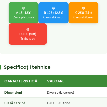
🟢
🔵
🟠
A 15 (1.5t)
B 125 (12.5t)
C 250 (25t)
Zone pietonale
Carosabil ușor
Carosabil greu
🔴
D 400 (40t)
Trafic greu
Specificații tehnice
CARACTERISTICĂ
VALOARE
Dimensiuni
Diverse (la cerere)
Clasă sarcină
D400 – 40 tone