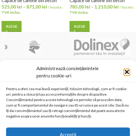
tone – diverse marimi
Capace de camine din beton
– diverse marimi
Capace de camine din beton
525,00
lei
–
871,00
lei
785,00
lei
–
1.210,00
lei
/ bucata .
/ bucata .
TVA inclus.
TVA inclus.
ALEGE
ALEGE
SC ANDBAS SRL
Administrează consimțămintele
Sediu social
Str. Dimitrie Leonida 64 Cod 610179 Piatra Neamt, judetul Neamt
pentru cookie-uri
Cod Unic de Înregistrare: RO14287138
Nr. Înmatriculare: J27/472/2001
Email contact@efab.ro
Pentru a oferi cea mai bună experiență, folosim tehnologii, cum ar fi cookie-
uri, pentru a stoca și/sau accesa informațiile despre dispozitive.
Consimțământul pentru aceste tehnologii ne permite să procesăm date,
cum ar fi comportamentul de navigare sau ID-uri unice pe acest site. Dacă nu
BANCA ROMANA DE DEZVOLTARE
îți dai consimțământul sau îți retragi consimțământul dat poate avea afecte
negative asupra unor anumite funcționalități și funcții.
RO11BRDE280SV02912902800
Trezorerie operativa Municipiul Piatra Neamt
RO68TREZ4915069XXX001714
Acceptă