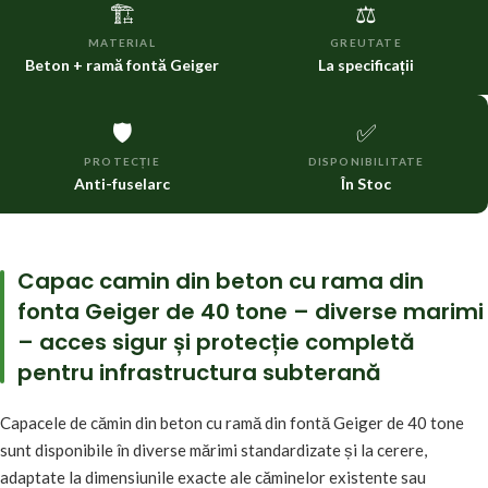
🏗️
⚖️
MATERIAL
GREUTATE
Beton + ramă fontă Geiger
La specificații
🛡️
✅
PROTECȚIE
DISPONIBILITATE
Anti-fuselarc
În Stoc
Capac camin din beton cu rama din
fonta Geiger de 40 tone – diverse marimi
– acces sigur și protecție completă
pentru infrastructura subterană
Capacele de cămin din beton cu ramă din fontă Geiger de 40 tone
sunt disponibile în diverse mărimi standardizate și la cerere,
adaptate la dimensiunile exacte ale căminelor existente sau