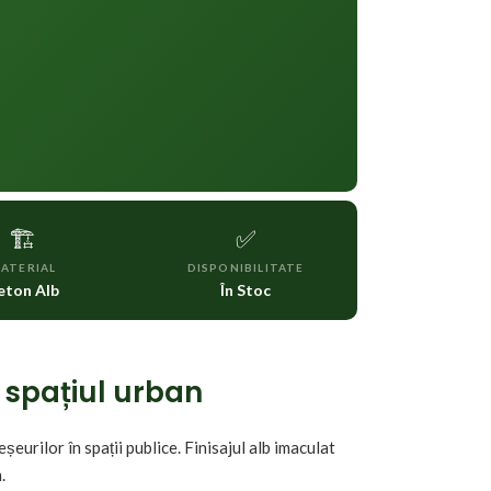
🏗️
✅
ATERIAL
DISPONIBILITATE
eton Alb
În Stoc
n spațiul urban
urilor în spații publice. Finisajul alb imaculat
.