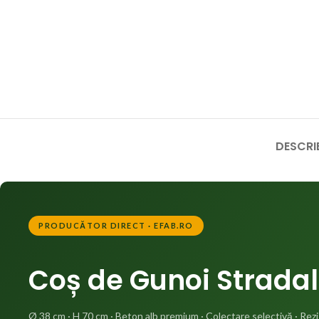
DESCRI
PRODUCĂTOR DIRECT · EFAB.RO
Coș de Gunoi Stradal
Ø 38 cm · H 70 cm · Beton alb premium · Colectare selectivă · Rezis