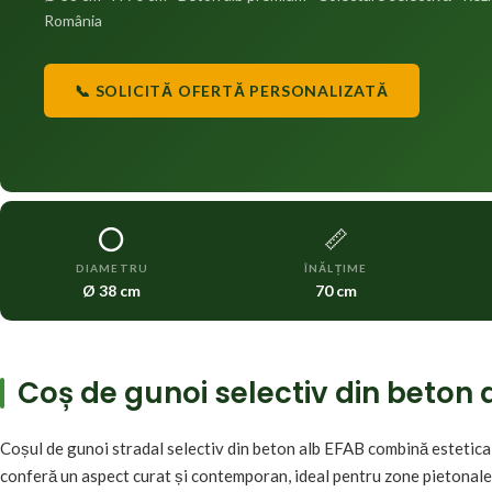
România
📞 SOLICITĂ OFERTĂ PERSONALIZATĂ
⭕
📏
DIAMETRU
ÎNĂLȚIME
Ø 38 cm
70 cm
Coș de gunoi selectiv din beton a
Coșul de gunoi stradal selectiv din beton alb EFAB combină estetica 
conferă un aspect curat și contemporan, ideal pentru zone pietonale 