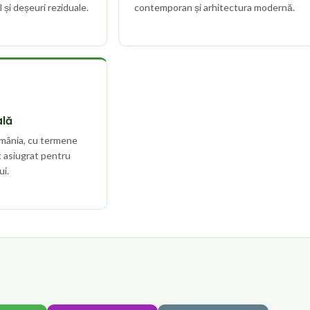
l și deșeuri reziduale.
contemporan și arhitectura modernă.
ală
omânia, cu termene
t asiugrat pentru
ui.