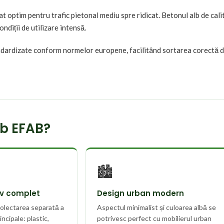
t optim pentru trafic pietonal mediu spre ridicat. Betonul alb de cal
ndiții de utilizare intensă.
andardizate conform normelor europene, facilitând sortarea corectă de 
lb EFAB?
🏙️
iv complet
Design urban modern
olectarea separată a
Aspectul minimalist și culoarea albă se
incipale: plastic,
potrivesc perfect cu mobilierul urban