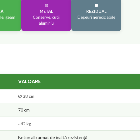
🟣
⚫
LĂ
METAL
REZIDUAL
cle, geam
Conserve, cutii
Deșeuri nereciclabile
aluminiu
VALOARE
Ø 38 cm
70 cm
~42 kg
Beton alb armat de înaltă rezistență