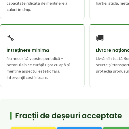
capacitate ridicată de menținere a
hârtie, sticlă, meta
culorii în timp.
🔧
🚚
Întreținere minimă
Livrare națion
Nu necesită vopsire periodică –
Livrăm în toată R
betonul alb se curăță ușor cu apă și
scurte și transpor
menține aspectul estetic fără
protecția produsul
intervenții costisitoare.
Fracții de deșeuri acceptate