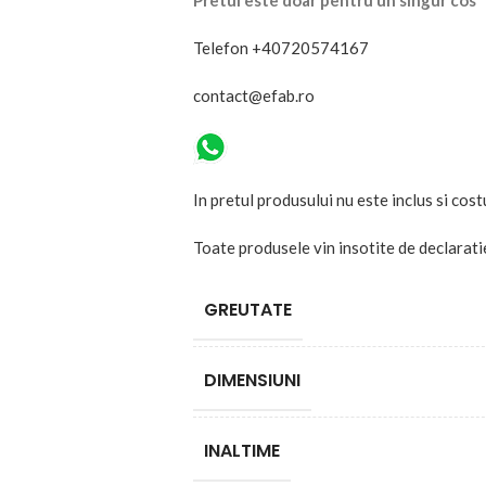
Pretul este doar pentru un singur cos
Telefon +40720574167
contact@efab.ro
In pretul produsului nu este inclus si cost
Toate produsele vin insotite de declarati
GREUTATE
DIMENSIUNI
INALTIME