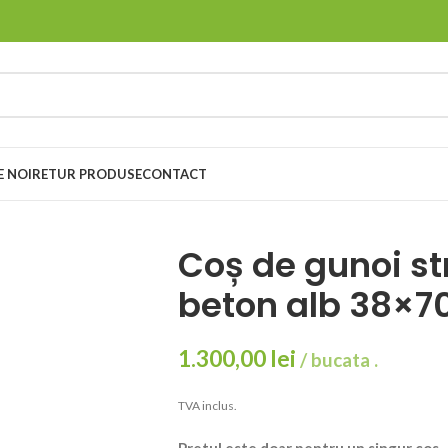
E NOI
RETUR PRODUSE
CONTACT
Coș de gunoi st
beton alb 38×7
1.300,00
lei
/ bucata .
TVA inclus.