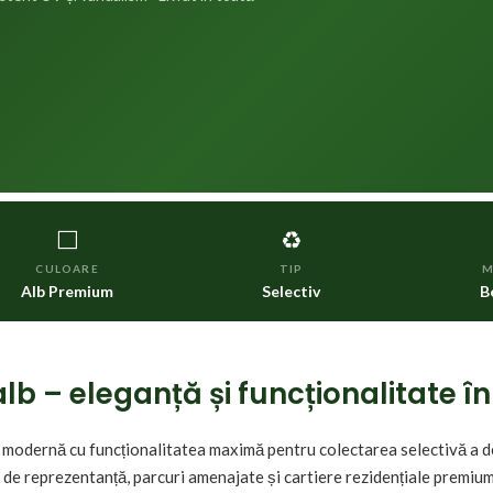
⬜
♻️
CULOARE
TIP
M
Alb Premium
Selectiv
B
lb – eleganță și funcționalitate î
modernă cu funcționalitatea maximă pentru colectarea selectivă a deșe
de reprezentanță, parcuri amenajate și cartiere rezidențiale premium