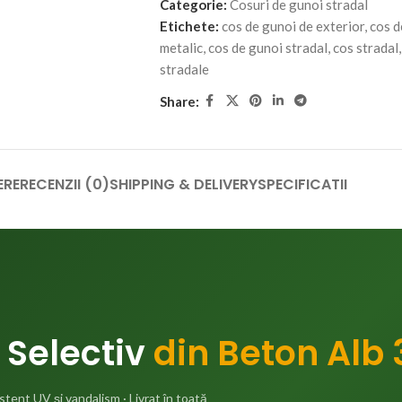
Categorie:
Cosuri de gunoi stradal
Etichete:
cos de gunoi de exterior
,
cos d
metalic
,
cos de gunoi stradal
,
cos stradal
,
stradale
Share:
ERE
RECENZII (0)
SHIPPING & DELIVERY
SPECIFICATII
 Selectiv
din Beton Alb
tent UV și vandalism · Livrat în toată