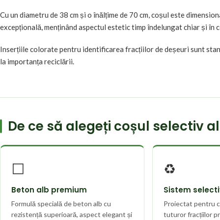
Cu un diametru de 38 cm și o înălțime de 70 cm, coșul este dimensiona
excepțională, menținând aspectul estetic timp îndelungat chiar și în co
Inserțiile colorate pentru identificarea fracțiilor de deșeuri sunt st
la importanța reciclării.
De ce să alegeți coșul selectiv a
⬜
♻️
Beton alb premium
Sistem select
Formulă specială de beton alb cu
Proiectat pentru c
rezistență superioară, aspect elegant și
tuturor fracțiilor pr