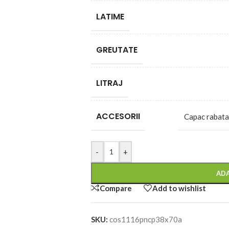
LATIME
GREUTATE
LITRAJ
ACCESORII
Capac rabatab
-
+
ADA
Compare
Add to wishlist
SKU:
cos1116pncp38x70a