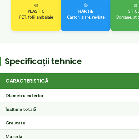
🟡
🔵
🟢
PLASTIC
HÂRTIE
STIC
PET, folii, ambalaje
Carton, ziare, reviste
Borcane, sti
Specificații tehnice
CARACTERISTICĂ
Diametru exterior
Înălțime totală
Greutate
Material