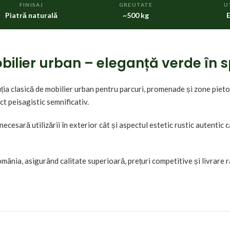
FINISAJ
GREUTATE
U
Piatră naturală
~500 kg
E
bilier urban – eleganță verde în 
uția clasică de mobilier urban pentru parcuri, promenade și zone pie
ct peisagistic semnificativ.
ecesară utilizării în exterior cât și aspectul estetic rustic autentic
mânia, asigurând calitate superioară, prețuri competitive și livrare 