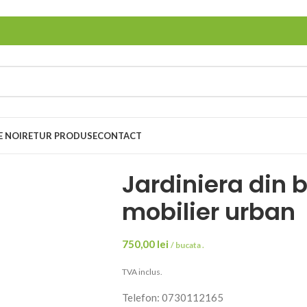
E NOI
RETUR PRODUSE
CONTACT
Jardiniera din 
mobilier urban
750,00
lei
/ bucata .
TVA inclus.
Telefon: 0730112165