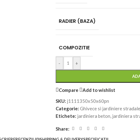
RADIER (BAZA)
COMPOZITIE
-
+
ADA
Compare
Add to wishlist
SKU:
j1111350x50x60pn
Categorie:
Ghivece si jardiniere stradal
Etichete:
jardiniera beton
,
jardiniera st
Share:
SCRIERE
RECENZII (0)
SHIPPING & DELIVERY
SPECIFICATII