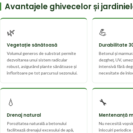
Avantajele ghivecelor și jardinie
🌿
💪
Vegetație sănătoasă
Durabilitate 3
Volumul generos de substrat permite
Betonul și marmura
dezvoltarea unui sistem radicular
dezgheț, UV, umezea
robust, asigurând plante sănătoase și
intensivă fără deg
înfloritoare pe tot parcursul sezonului.
necesitate de înlo
💧
🔧
Drenaj natural
Mentenanță m
Porozitatea naturală a betonului
Nu necesită vopsi
facilitează drenajul excesului de apă,
înlocuiri periodice –