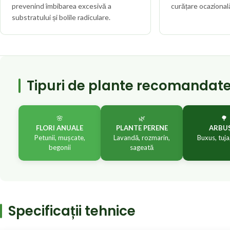
prevenind îmbibarea excesivă a
curățare ocazional
substratului și bolile radiculare.
Tipuri de plante recomandat
🌸
🌿
🌳
FLORI ANUALE
PLANTE PERENE
ARBU
Petunii, mușcate,
Lavandă, rozmarin,
Buxus, tuja
begonii
sageată
Specificații tehnice