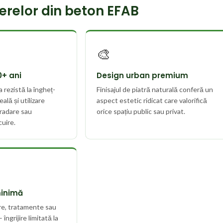
lerelor din beton EFAB
🎨
0+ ani
Design urban premium
 rezistă la îngheț-
Finisajul de piatră naturală conferă un
lă și utilizare
aspect estetic ridicat care valorifică
radare sau
orice spațiu public sau privat.
cuire.
inimă
re, tratamente sau
 îngrijire limitată la