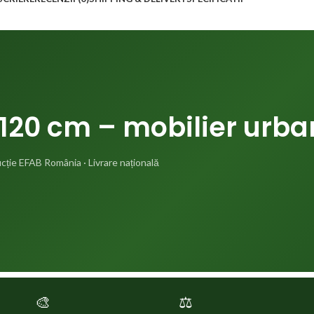
 120 cm – mobilier urb
ucție EFAB România · Livrare națională
🎨
⚖️