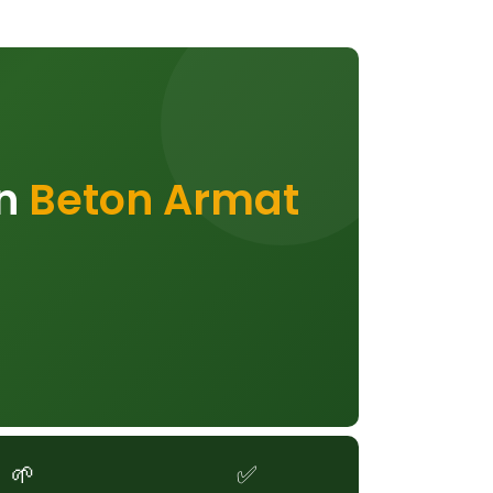
an
Beton Armat
🌱
✅