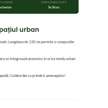
TILIZARE
DISPONIBILITATE
xterior
În Stoc
spațiul urban
tonale. Lungimea de 120 cm permite o compoziție
 care se integrează armonios în orice mediu urban
rapidă. Colaborăm cu primării, amenajatori