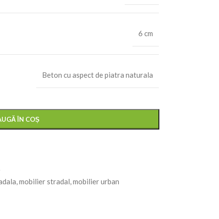
6 cm
Beton cu aspect de piatra naturala
UGĂ ÎN COȘ
e
radala
,
mobilier stradal
,
mobilier urban