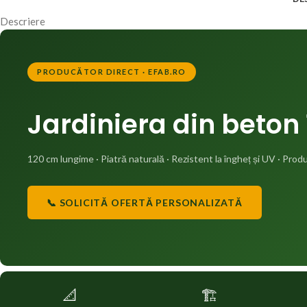
Descriere
PRODUCĂTOR DIRECT · EFAB.RO
Jardiniera din beton
120 cm lungime · Piatră naturală · Rezistent la îngheț și UV · Prod
📞 SOLICITĂ OFERTĂ PERSONALIZATĂ
📐
🏗️