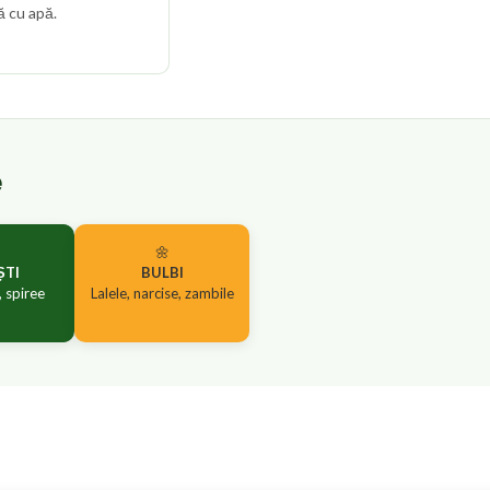
ă cu apă.
e
🌼
ȘTI
BULBI
, spiree
Lalele, narcise, zambile