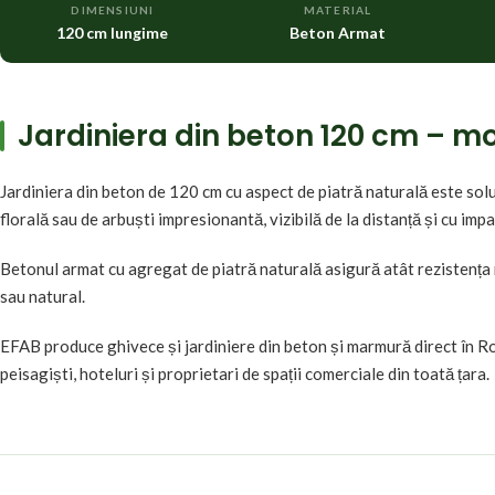
DIMENSIUNI
MATERIAL
120 cm lungime
Beton Armat
Jardiniera din beton 120 cm – mo
Jardiniera din beton de 120 cm cu aspect de piatră naturală este sol
florală sau de arbuști impresionantă, vizibilă de la distanță și cu impa
Betonul armat cu agregat de piatră naturală asigură atât rezistența n
sau natural.
EFAB produce ghivece și jardiniere din beton și marmură direct în Ro
peisagiști, hoteluri și proprietari de spații comerciale din toată țara.