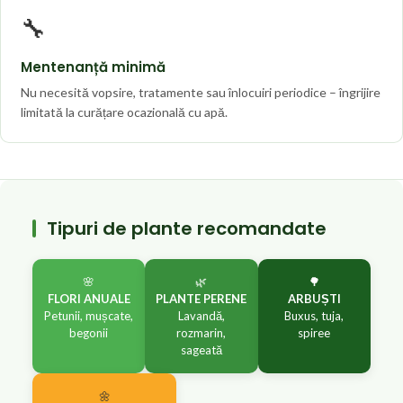
🔧
Mentenanță minimă
Nu necesită vopsire, tratamente sau înlocuiri periodice – îngrijire
limitată la curățare ocazională cu apă.
Tipuri de plante recomandate
🌸
🌿
🌳
FLORI ANUALE
PLANTE PERENE
ARBUȘTI
Petunii, mușcate,
Lavandă,
Buxus, tuja,
begonii
rozmarin,
spiree
sageată
🌼