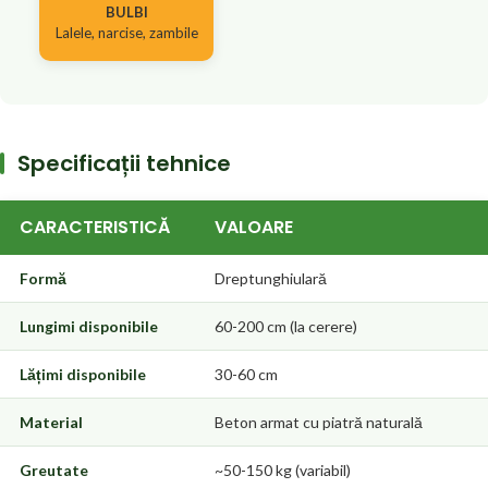
BULBI
Lalele, narcise, zambile
Specificații tehnice
CARACTERISTICĂ
VALOARE
Formă
Dreptunghiulară
Lungimi disponibile
60-200 cm (la cerere)
Lățimi disponibile
30-60 cm
Material
Beton armat cu piatră naturală
Greutate
~50-150 kg (variabil)