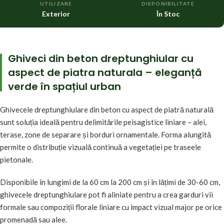
UTILIZARE
DISPONIBILITATE
Exterior
În Stoc
Ghiveci din beton dreptunghiular cu
aspect de piatra naturala – eleganță
verde în spațiul urban
Ghivecele dreptunghiulare din beton cu aspect de piatră naturală
sunt soluția ideală pentru delimitările peisagistice liniare – alei,
terase, zone de separare și borduri ornamentale. Forma alungită
permite o distribuție vizuală continuă a vegetației pe traseele
pietonale.
Disponibile în lungimi de la 60 cm la 200 cm și în lățimi de 30-60 cm,
ghivecele dreptunghiulare pot fi aliniate pentru a crea garduri vii
formale sau compoziții florale liniare cu impact vizual major pe orice
promenadă sau alee.