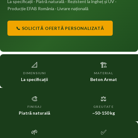
La specificații · Piatră naturală · Rezistent la îngheț și UV ·
Producție EFAB România · Livrare națională
📞 SOLICITĂ OFERTĂ PERSONALIZATĂ
📐
🏗️
DIMENSIUNI
MATERIAL
La specificații
Beton Armat
🎨
⚖️
FINISAJ
GREUTATE
Piatră naturală
~50-150 kg
🌱
✅