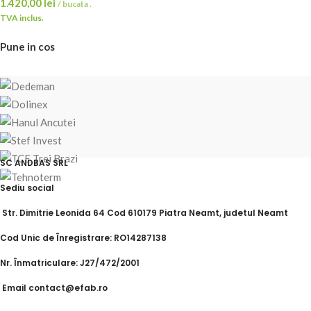
1.420,00
lei
/ bucata .
TVA inclus.
Pune in cos
SC ANDBAS SRL
Sediu social
Str. Dimitrie Leonida 64 Cod 610179 Piatra Neamt, judetul Neamt
Cod Unic de Înregistrare: RO14287138
Nr. Înmatriculare: J27/472/2001
Email contact@efab.ro