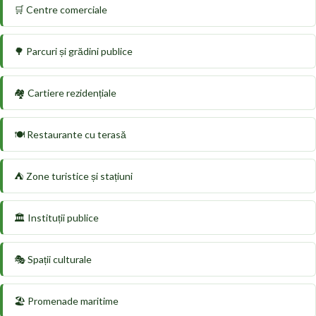
🛒 Centre comerciale
🌳 Parcuri și grădini publice
🏘️ Cartiere rezidențiale
🍽️ Restaurante cu terasă
⛺ Zone turistice și stațiuni
🏛️ Instituții publice
🎭 Spații culturale
🏖️ Promenade maritime