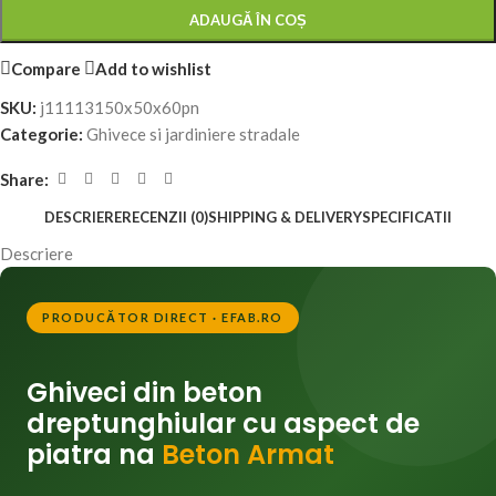
ADAUGĂ ÎN COȘ
Compare
Add to wishlist
SKU:
j11113150x50x60pn
Categorie:
Ghivece si jardiniere stradale
Share:
DESCRIERE
RECENZII (0)
SHIPPING & DELIVERY
SPECIFICATII
Descriere
PRODUCĂTOR DIRECT · EFAB.RO
Ghiveci din beton
dreptunghiular cu aspect de
piatra na
Beton Armat