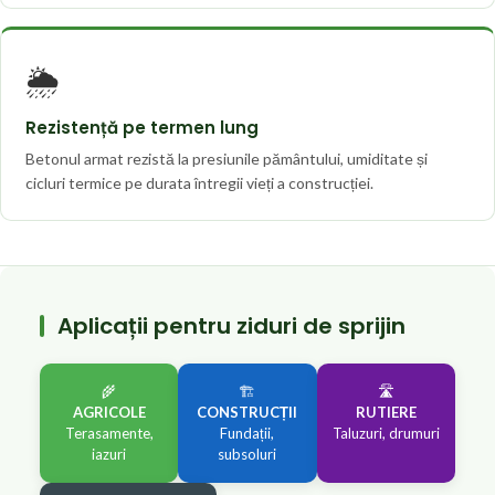
🌦️
Rezistență pe termen lung
Betonul armat rezistă la presiunile pământului, umiditate și
cicluri termice pe durata întregii vieți a construcției.
Aplicații pentru ziduri de sprijin
🌾
🏗️
🛣️
AGRICOLE
CONSTRUCȚII
RUTIERE
Terasamente,
Fundații,
Taluzuri, drumuri
iazuri
subsoluri