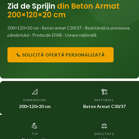
Zid de Sprijin
din Beton Armat
200×120×20 cm
200×120×20 cm · Beton armat C30/37 · Rezistență la presiunea
pământului · Producție EFAB · Livrare națională
📞 SOLICITĂ OFERTĂ PERSONALIZATĂ
📐
🏗️
DIMENSIUNI
MATERIAL
200×120×20 cm
Beton Armat C30/37
💪
⚖️
TIP
GREUTATE