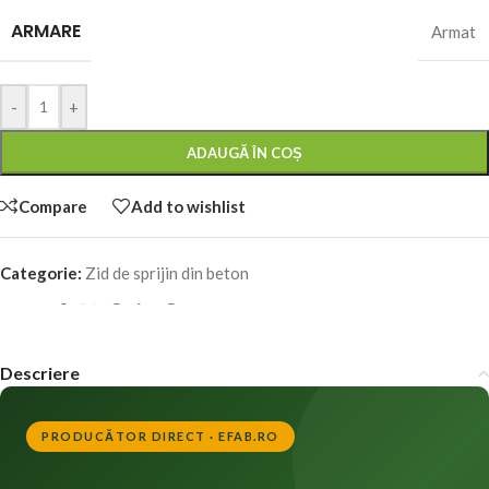
ARMARE
Armat
-
+
ADAUGĂ ÎN COȘ
Compare
Add to wishlist
Categorie:
Zid de sprijin din beton
Share:
Descriere
PRODUCĂTOR DIRECT · EFAB.RO