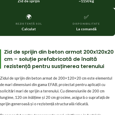
Zid de sprijin
~1150 kg
🌍
✅
REZISTENȚĂ SOL
DISPONIBILITATE
Calculat
La comandă
Zid de sprijin din beton armat 200x120x20
cm – soluție prefabricată de înaltă
rezistență pentru susținerea terenului
Zidul de sprijin din beton armat de 200×120×20 cm este elementul
de mari dimensiuni din gama EFAB, proiectat pentru aplicații cu
solicitări mari de sprijin a terenului. Cu dimensiunile de 200 cm
lungime, 120 cm înălțime și 20 cm grosime, asigură o suprafață de
sprijin generoasă și o rezistență structurală ridicată.