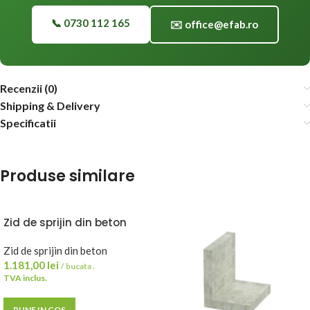
📞 0730 112 165
✉️ office@efab.ro
Recenzii (0)
Shipping & Delivery
Specificatii
Produse similare
Zid de sprijin din beton
armat 100x70x10 cm
Zid de sprijin din beton
1.181,00
lei
/ bucata .
TVA inclus.
PUNE IN COS