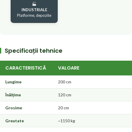
🏭
INDUSTRIALE
Platforme, depozite
Specificații tehnice
CARACTERISTICĂ
VALOARE
Lungime
200 cm
Înălțime
120 cm
Grosime
20 cm
Greutate
~1150 kg