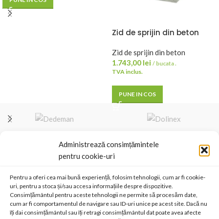
Zid de sprijin din beton
armat 100x70x15 cm
Zid de sprijin din beton
1.743,00
lei
/ bucata .
TVA inclus.
PUNE IN COS
SC ANDBAS SRL
Administrează consimțămintele
Sediu social
Str. Dimitrie Leonida 64 Cod 610179 Piatra Neamt, judetul Neamt
pentru cookie-uri
Cod Unic de Înregistrare: RO14287138
Nr. Înmatriculare: J27/472/2001
Email contact@efab.ro
Pentru a oferi cea mai bună experiență, folosim tehnologii, cum ar fi cookie-
uri, pentru a stoca și/sau accesa informațiile despre dispozitive.
Consimțământul pentru aceste tehnologii ne permite să procesăm date,
cum ar fi comportamentul de navigare sau ID-uri unice pe acest site. Dacă nu
BANCA ROMANA DE DEZVOLTARE
îți dai consimțământul sau îți retragi consimțământul dat poate avea afecte