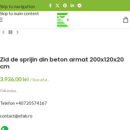
Skip to navigation
Skip to main content
Zid de sprijin din beton armat 200x120x20
cm
3.936,00
lei
/ bucata .
TVA inclus.
Telefon +40720574167
contact@efab.ro