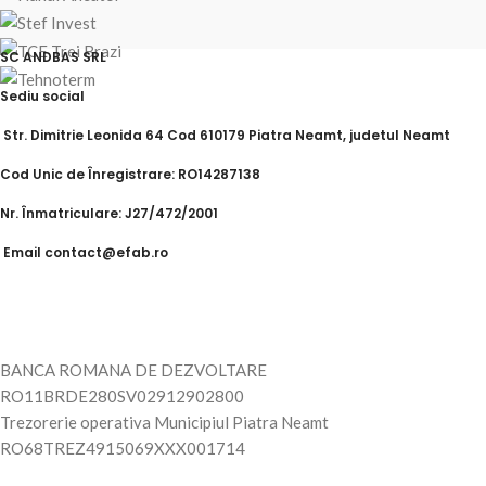
SC ANDBAS SRL
Sediu social
Str. Dimitrie Leonida 64 Cod 610179 Piatra Neamt, judetul Neamt
Cod Unic de Înregistrare: RO14287138
Nr. Înmatriculare: J27/472/2001
Email contact@efab.ro
BANCA ROMANA DE DEZVOLTARE
RO11BRDE280SV02912902800
Trezorerie operativa Municipiul Piatra Neamt
RO68TREZ4915069XXX001714