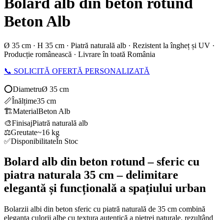
Bolard alb din beton rotund
Beton Alb
Ø 35 cm · H 35 cm · Piatră naturală alb · Rezistent la îngheț și UV ·
Producție românească · Livrare în toată România
📞 SOLICITĂ OFERTĂ PERSONALIZATĂ
⭕
Diametru
Ø 35 cm
📏
Înălțime
35 cm
🏗️
Material
Beton Alb
🎨
Finisaj
Piatră naturală alb
⚖️
Greutate
~16 kg
✅
Disponibilitate
În Stoc
Bolard alb din beton rotund – sferic cu
piatra naturala 35 cm – delimitare
elegantă și funcțională a spațiului urban
Bolarzii albi din beton sferic cu piatră naturală de 35 cm combină
eleganța culorii albe cu textura autentică a pietrei naturale, rezultând