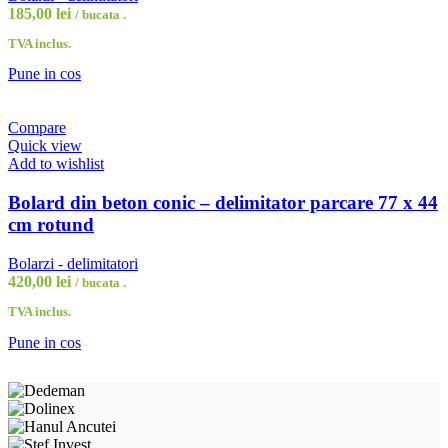
185,00
lei
/ bucata .
TVA inclus.
Pune in cos
Compare
Quick view
Add to wishlist
Bolard din beton conic – delimitator parcare 77 x 44
cm rotund
Bolarzi - delimitatori
420,00
lei
/ bucata .
TVA inclus.
Pune in cos