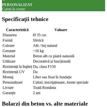
PERSONALIZAT
Culori la cerere
Specificații tehnice
Caracteristică
Valoare
Diametru
Ø 35 cm
Formă
Sferică
Culoare
Alb / bej natural
Greutate
~16 kg
Material
Beton alb cu piatră naturală
Utilizare
Decorativă și funcțională
Rezistență la îngheț
Da, clasa F150
Rezistență UV
Da
Montaj
Liber sau fixat în fundație
Personalizare
Culori, inscripționare, forme speciale
Livrare
Toată România
Garanție
2 ani
Bolarzi din beton vs. alte materiale