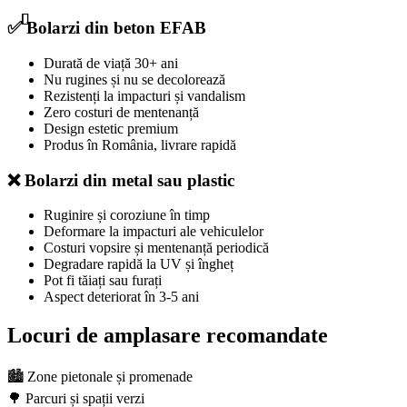
✅ Bolarzi din beton EFAB
Durată de viață 30+ ani
Nu rugines și nu se decolorează
Rezistenți la impacturi și vandalism
Zero costuri de mentenanță
Design estetic premium
Produs în România, livrare rapidă
❌ Bolarzi din metal sau plastic
Ruginire și coroziune în timp
Deformare la impacturi ale vehiculelor
Costuri vopsire și mentenanță periodică
Degradare rapidă la UV și îngheț
Pot fi tăiați sau furați
Aspect deteriorat în 3-5 ani
Locuri de amplasare recomandate
🏙️ Zone pietonale și promenade
🌳 Parcuri și spații verzi