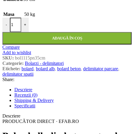
Masa
50 kg
Cantitate Bolard alb din beton rotund - sferic cu piatra naturala 35 cm
-
+
ADAUGĂ ÎN COȘ
Compare
Add to wishlist
SKU:
bol1115pn35cm
Categorie:
Bolarzi - delimitatori
Etichete:
bolard
,
bolard alb
,
bolard beton
,
delimitator parcare
,
delimitator spatii
Share:
Descriere
Recenzii (0)
Shipping & Delivery
Specificatii
Descriere
PRODUCĂTOR DIRECT · EFAB.RO