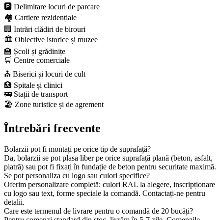
🅿️ Delimitare locuri de parcare
🏘️ Cartiere rezidențiale
🏢 Intrări clădiri de birouri
🏛️ Obiective istorice și muzee
🏫 Școli și grădinițe
🛒 Centre comerciale
⛪ Biserici și locuri de cult
🏥 Spitale și clinici
🚌 Stații de transport
🏖️ Zone turistice și de agrement
Întrebări frecvente
Bolarzii pot fi montați pe orice tip de suprafață?
Da, bolarzii se pot plasa liber pe orice suprafață plană (beton, asfalt,
piatră) sau pot fi fixați în fundație de beton pentru securitate maximă.
Se pot personaliza cu logo sau culori specifice?
Oferim personalizare completă: culori RAL la alegere, inscripționare
cu logo sau text, forme speciale la comandă. Contactați-ne pentru
detalii.
Care este termenul de livrare pentru o comandă de 20 bucăți?
Pentru comenzi standard din stoc, livrăm în 5-7 zile. Comenzile