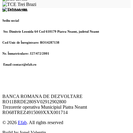
SC ANDBAS SRL
Sediu social
Str. Dimitrie Leonida 64 Cod 610179 Piatra Neamt, judetul Neamt
Cod Unic de Înregistrare: RO14287138
Nr. Înmatriculare: J27/472/2001
Email contact@efab.ro
BANCA ROMANA DE DEZVOLTARE
RO11BRDE280SV02912902800
Trezorerie operativa Municipiul Piatra Neamt
RO68TREZ4915069XXX001714
© 2026
Efab
. All rights reserved
Build by Ionel Valentin