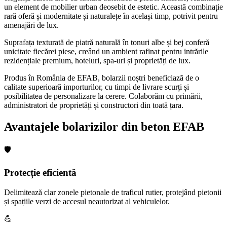
un element de mobilier urban deosebit de estetic. Această combinație
rară oferă și modernitate și naturalețe în același timp, potrivit pentru
amenajări de lux.
Suprafața texturată de piatră naturală în tonuri albe și bej conferă
unicitate fiecărei piese, creând un ambient rafinat pentru intrările
rezidențiale premium, hoteluri, spa-uri și proprietăți de lux.
Produs în România de EFAB, bolarzii noștri beneficiază de o
calitate superioară importurilor, cu timpi de livrare scurți și
posibilitatea de personalizare la cerere. Colaborăm cu primării,
administratori de proprietăți și constructori din toată țara.
Avantajele bolarizilor din beton EFAB
🛡️
Protecție eficientă
Delimitează clar zonele pietonale de traficul rutier, protejând pietonii
și spațiile verzi de accesul neautorizat al vehiculelor.
💪