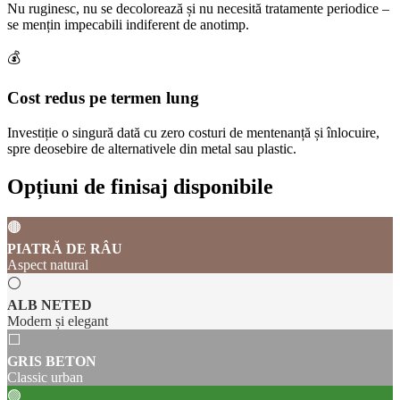
Nu ruginesc, nu se decolorează și nu necesită tratamente periodice –
se mențin impecabili indiferent de anotimp.
💰
Cost redus pe termen lung
Investiție o singură dată cu zero costuri de mentenanță și înlocuire,
spre deosebire de alternativele din metal sau plastic.
Opțiuni de finisaj disponibile
🟤
PIATRĂ DE RÂU
Aspect natural
⚪
ALB NETED
Modern și elegant
⬜
GRIS BETON
Classic urban
🟢