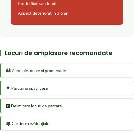
Pot fi tăiați sau furați
Aspect deteriorat în 3-5 ani
Locuri de amplasare recomandate
🏙️ Zone pietonale și promenade
🌳 Parcuri și spații verzi
🅿️ Delimitare locuri de parcare
🏘️ Cartiere rezidențiale