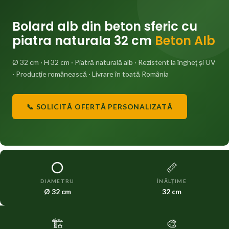
Bolard alb din beton sferic cu
piatra naturala 32 cm
Beton Alb
Ø 32 cm · H 32 cm · Piatră naturală alb · Rezistent la îngheț și UV
· Producție românească · Livrare în toată România
📞 SOLICITĂ OFERTĂ PERSONALIZATĂ
⭕
📏
DIAMETRU
ÎNĂLȚIME
Ø 32 cm
32 cm
🏗️
🎨