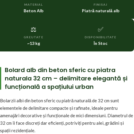
MATERIAL
FINISAJ
Beton Alb
Piatră naturală alb
⚖️
✅
GREUTATE
DISPONIBILITATE
~13 kg
În Stoc
Bolard alb din beton sferic cu piatra
naturala 32 cm – delimitare elegantă și
funcțională a spațiului urban
Bolarzii albi din beton sferic cu piatră naturală de 32 cm sunt
elementele de delimitare compacte și rafinate, ideale pentru
amenajări decorative și funcționale de mici dimensiuni. Diametrul de
32 cm îi face discreți dar eficienți, potriviți pentru alei, grădini și
spații rezidențiale.