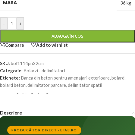
MASA
36 kg
-
+
ADAUGĂ ÎN COȘ
Compare
Add to wishlist
SKU:
bol1114pn32cm
Categorie:
Bolarzi - delimitatori
Etichete:
Banca din beton pentru amenajari exterioare
,
bolard
,
bolard beton
,
delimitator parcare
,
delimitator spatii
Share:
Descriere
PRODUCĂTOR DIRECT · EFAB.RO