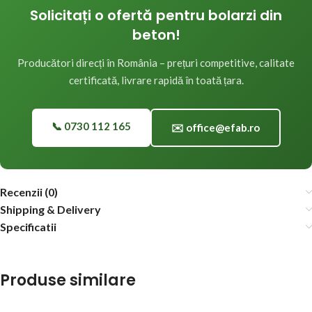
Solicitați o ofertă pentru bolarzi din
beton!
Producători direcți în România – prețuri competitive, calitate
certificată, livrare rapidă în toată țara.
📞 0730 112 165
✉️ office@efab.ro
Recenzii (0)
Shipping & Delivery
Specificatii
Produse similare