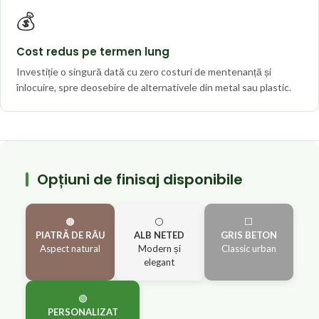
💰
Cost redus pe termen lung
Investiție o singură dată cu zero costuri de mentenanță și
înlocuire, spre deosebire de alternativele din metal sau plastic.
Opțiuni de finisaj disponibile
🟤
⚪
⬜
PIATRĂ DE RÂU
ALB NETED
GRIS BETON
Aspect natural
Modern și
Classic urban
elegant
🟢
PERSONALIZAT