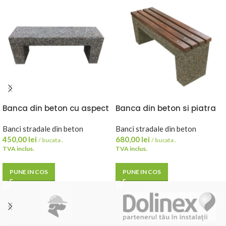
Banca din beton cu aspect
Banca din beton si piatra
de piatra de rau 120x45x35
de rau, sezut din lemn de
cm Marcos
Banci stradale din beton
brad – 120x49x35 cm
Banci stradale din beton
450,00
lei
680,00
lei
/ bucata .
/ bucata .
TVA inclus.
TVA inclus.
PUNE IN COS
PUNE IN COS