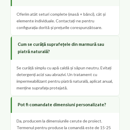
Oferim atât seturi complete (masă + bănci), cât și
elemente individuale. Contactați-ne pentru
configurația dorită și prețurile corespunzătoare.
Cum se curăță suprafețele din marmură sau
piatră naturală?
Se curăță simplu cu apă caldă și săpun neutru. Evitați
detergenți acizi sau abrazivi. Un tratament cu
impermeabilizant pentru piatră naturală, aplicat anual,
menține suprafața protejată.
Pot fi comandate dimensiuni personalizate?
Da, producem la dimensiunile cerute de proiect.
Termenul pentru produse la comandă este de 15-25