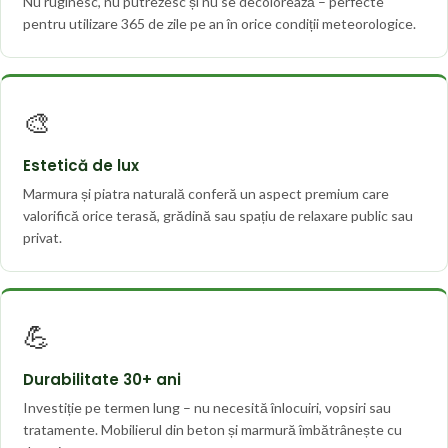
Nu ruginesc, nu putrezesc și nu se decolorează – perfecte
pentru utilizare 365 de zile pe an în orice condiții meteorologice.
🎨
Estetică de lux
Marmura și piatra naturală conferă un aspect premium care
valorifică orice terasă, grădină sau spațiu de relaxare public sau
privat.
💪
Durabilitate 30+ ani
Investiție pe termen lung – nu necesită înlocuiri, vopsiri sau
tratamente. Mobilierul din beton și marmură îmbătrânește cu