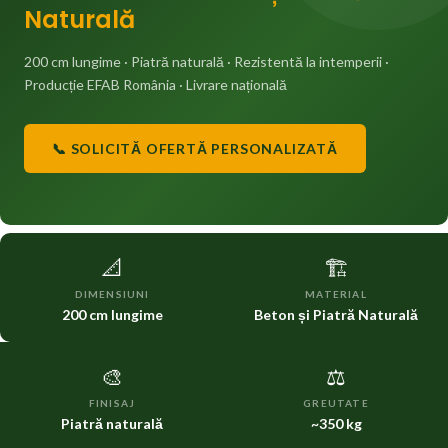
Naturală
200 cm lungime · Piatră naturală · Rezistentă la intemperii ·
Producție EFAB România · Livrare națională
📞 SOLICITĂ OFERTĂ PERSONALIZATĂ
📐
🏗️
DIMENSIUNI
MATERIAL
200 cm lungime
Beton și Piatră Naturală
🎨
⚖️
FINISAJ
GREUTATE
Piatră naturală
~350 kg