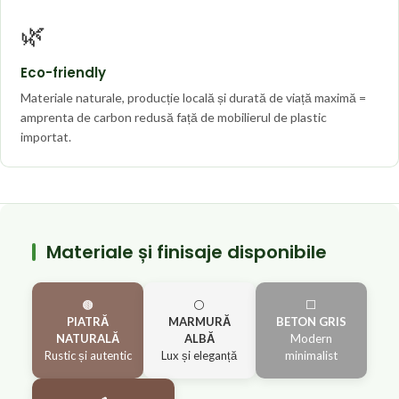
🌿
Eco-friendly
Materiale naturale, producție locală și durată de viață maximă =
amprenta de carbon redusă față de mobilierul de plastic
importat.
Materiale și finisaje disponibile
🟤
⚪
⬜
PIATRĂ
MARMURĂ
BETON GRIS
NATURALĂ
ALBĂ
Modern
Rustic și autentic
Lux și eleganță
minimalist