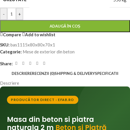
-
+
ADAUGĂ ÎN COȘ
Compare
Add to wishlist
SKU:
bas1115x80x80x70x1
Categorie:
Mese de exterior din beton
Share:
DESCRIERE
RECENZII (0)
SHIPPING & DELIVERY
SPECIFICATII
Descriere
PRODUCĂTOR DIRECT · EFAB.RO
Masa din beton si piatra
naturala 2 m
Beton și Piatră