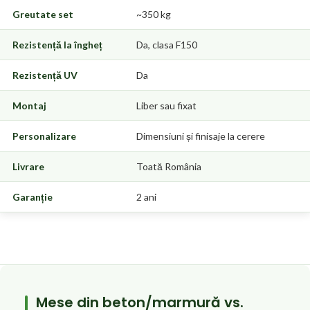
Greutate set
~350 kg
Rezistență la îngheț
Da, clasa F150
Rezistență UV
Da
Montaj
Liber sau fixat
Personalizare
Dimensiuni și finisaje la cerere
Livrare
Toată România
Garanție
2 ani
Mese din beton/marmură vs.