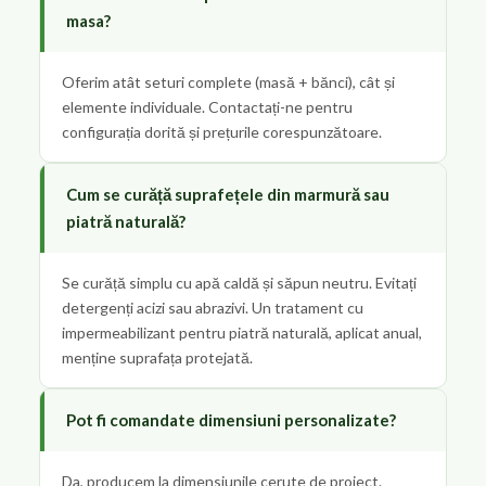
masa?
Oferim atât seturi complete (masă + bănci), cât și
elemente individuale. Contactați-ne pentru
configurația dorită și prețurile corespunzătoare.
Cum se curăță suprafețele din marmură sau
piatră naturală?
Se curăță simplu cu apă caldă și săpun neutru. Evitați
detergenți acizi sau abrazivi. Un tratament cu
impermeabilizant pentru piatră naturală, aplicat anual,
menține suprafața protejată.
Pot fi comandate dimensiuni personalizate?
Da, producem la dimensiunile cerute de proiect.