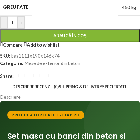
GREUTATE
450 kg
-
+
ADAUGĂ ÎN COȘ
Compare
Add to wishlist
SKU:
bas1111x190x146x74
Categorie:
Mese de exterior din beton
Share:
DESCRIERE
RECENZII (0)
SHIPPING & DELIVERY
SPECIFICATII
Descriere
PRODUCĂTOR DIRECT · EFAB.RO
Set masa cu banci din beton si