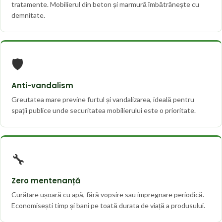
tratamente. Mobilierul din beton și marmură îmbătrânește cu
demnitate.
🛡️
Anti-vandalism
Greutatea mare previne furtul și vandalizarea, ideală pentru
spații publice unde securitatea mobilierului este o prioritate.
🔧
Zero mentenanță
Curățare ușoară cu apă, fără vopsire sau impregnare periodică.
Economisești timp și bani pe toată durata de viață a produsului.